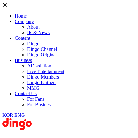
Home
Company
About
IR & News
Content
Dingo
Dingo Channel
Dingo Original
Business
AD solution
Live Entertainment
Dingo Members
Dingo Partners
MMG
Contact Us
For Fans
For Business
KOR
ENG