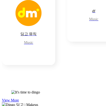
df
Music
딩고 스튜디오
Entertainment
View More